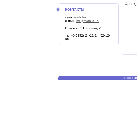
пед
КОНТАКТЫ
сайт:
math.isu.ru
e-mail:
ime@math.isu.ru
Иркутск, б. Гагарина, 20
тел.(8-3952) 24-22-14, 52-12-
98
©2009 Ин