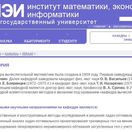
главная
расширенны
контакты
КАФЕДРЫ
ЗФМ
НАУКА
АБИТУРИЕНТУ
СТУДЕНТУ
я
>
Кафедры
>
КВМиМ
>
ОРИЯ
ра вычислительной математики была создана в 1959 году. Первым заведующ
евич
. Далее кафедрой заведовали кандидат физ.-мат. наук
О. В. Васильев
(19
. Е. Бояринцев
(1972–1975 гг.) и кандидат физ.-мат. наук
Т. И. Назаренко
(1975
ующим кафедрой является доктор физ.-мат. наук, профессор
В. А. Срочко.
В 2
едрой асимптотических методов и механики под названием «кафедра вычисли
ными научными направлениями на кафедре являются:
ественные и конструктивные методы исследования и решения задач оптималь
ленный анализ задач оптимального проектирования трехмерных тел на миним
ледование гиперзвукового неравномерного обтекания затупленных тел с учет