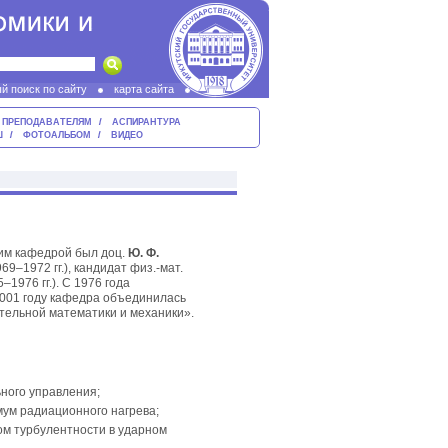
й поиск по сайту
карта сайта
ПРЕПОДАВАТЕЛЯМ
АСПИРАНТУРА
Ш
ФОТОАЛЬБОМ
ВИДЕО
им кафедрой был доц.
Ю. Ф.
69–1972 гг.), кандидат физ.-мат.
–1976 гг.). С 1976 года
001 году кафедра объединилась
тельной математики и механики».
ного управления;
ум радиационного нагрева;
ом турбулентности в ударном