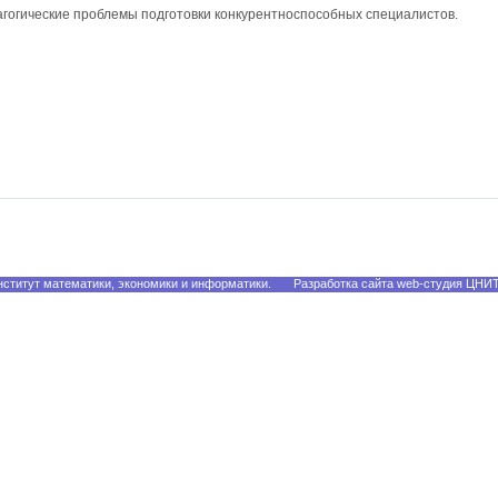
агогические проблемы подготовки конкурентноспособных специалистов.
ститут математики, экономики и информатики.
Разработка сайта web-студия ЦНИ