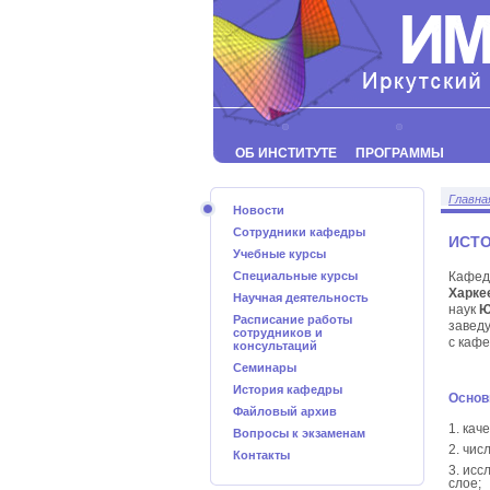
ОБ ИНСТИТУТЕ
ПРОГРАММЫ
Главна
Новости
Сотрудники кафедры
ИСТ
Учебные курсы
Специальные курсы
Кафед
Харке
Научная деятельность
наук
Ю
Расписание работы
завед
сотрудников и
с каф
консультаций
Семинары
История кафедры
Основ
Файловый архив
кач
Вопросы к экзаменам
чис
Контакты
исс
слое;