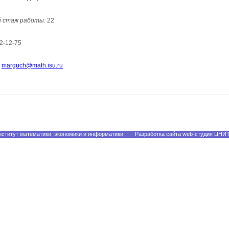
 стаж работы:
22
2-12-75
marguch@math.isu.ru
ститут математики, экономики и информатики.
Разработка сайта web-студия ЦНИ