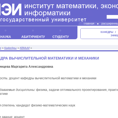
главная
расширенны
контакты
КАФЕДРЫ
ЗФМ
НАУКА
АБИТУРИЕНТУ
СТУДЕНТУ
я
>
Кафедры
>
КВМиМ
>
ДРА ВЫЧИСЛИТЕЛЬНОЙ МАТЕМАТИКИ И МЕХАНИКИ
инцева Маргарита Александровна
ость:
доцент кафедры вычислительной математики и механики
даваемые дисциплины:
физика, задачи оптимального проектирования, практ
атике
я степень:
кандидат физико-математических наук
 звание:
доцент