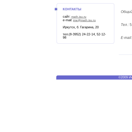
КОНТАКТЫ
Общий
сайт:
math.isu.ru
e-mail:
ime@math.isu.ru
Тел.:
5
Иркутск, б. Гагарина, 20
тел.(8-3952) 24-22-14, 52-12-
98
E-mail:
©2009 Ин