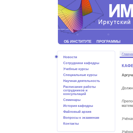
ОБ ИНСТИТУТЕ
ПРОГРАММЫ
Главна
Новости
Сотрудники кафедры
КАФЕ
Учебные курсы
Специальные курсы
Аргуч
Научная деятельность
Расписание работы
Должн
сотрудников и
консультаций
Семинары
Препо
матем
История кафедры
Файловый архив
Вопросы к экзаменам
Учёна
Контакты
Учёное