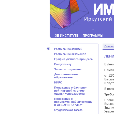
ОБ ИНСТИТУТЕ
ПРОГРАММЫ
Главна
Расписание занятий
Расписание экзаменов
ЛЕНИ
График учебного процесса
Выпускнику
В Лени
Заочное отделение
Помощ
Дополнительное
от 12'
образование
Высше
НИРС
Иркутс
Положение о балльно-
В госу
рейтинговой системе
оценки успеваемости
Требо
Положение о
Необх
промежуточной аттестации
Высше
в ФГБОУ ВПО "ИГУ"
Знание
Студенческая газета
Увере