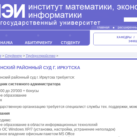
главная
расширенны
контакты
КАФЕДРЫ
ЗФМ
НАУКА
АБИТУРИЕНТУ
СТУДЕНТУ
я
>
Студенту
>
Трудоустройство
>
НСКИЙ РАЙОННЫЙ СУД Г. ИРКУТСКА
нский районный суд г. Иркутска требуется:
ник системного администратора
000 до 20'000 + бонусы
е образование
к
дарственную организацию требуется специалист службы тех. поддержки, мож
вания
одимо:
е образование в области информационных технологий
 ОС Windows XP/7 (установка, настройка, устранение неполадок)
нное владение офисным пакетом MS Office