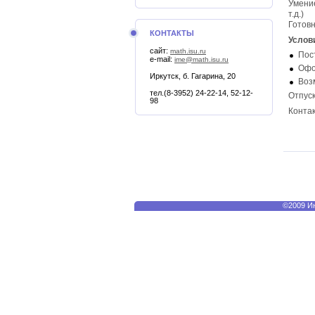
Умение
т.д.)
Готовн
КОНТАКТЫ
Услов
сайт:
math.isu.ru
Пос
e-mail:
ime@math.isu.ru
Офо
Иркутск, б. Гагарина, 20
Воз
тел.(8-3952) 24-22-14, 52-12-
Отпуск
98
Контак
©2009 Ин