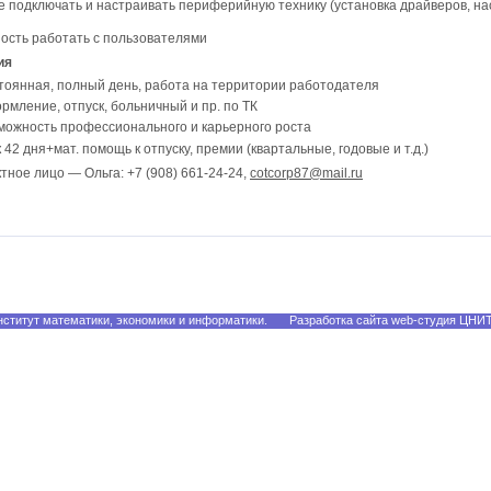
 подключать и настраивать периферийную технику (установка драйверов, на
ость работать с пользователями
ия
тоянная, полный день, работа на территории работодателя
рмление, отпуск, больничный и пр. по ТК
можность профессионального и карьерного роста
 42 дня+мат. помощь к отпуску, премии (квартальные, годовые и т.д.)
тное лицо — Ольга: +7 (908) 661-24-24,
cotcorp87@mail.ru
ститут математики, экономики и информатики.
Разработка сайта web-студия ЦНИ