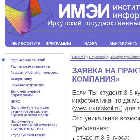
ОБ ИНСТИТУТЕ
ПРОГРАММЫ
НАУКА
АБИТУРИЕНТУ
Главная
>
Студенту
>
Трудоустройств
Расписание занятий
Расписание экзаменов
ЗАЯВКА НА ПРАК
График учебного процесса
КОМПАНИЯ»
Выпускнику
Заочное отделение
Если ТЫ студент 3-5 к
Дополнительное
образование
информатика, тогда м
НИРС
(
www.irkutskoil.ru
) для 
Положение о балльно-
рейтинговой системе
оценки успеваемости
Это уникальная возмо
Положение о
промежуточной аттестации
Требования:
в ФГБОУ ВПО "ИГУ"
Студенческая газета
студент 3-5 курса;