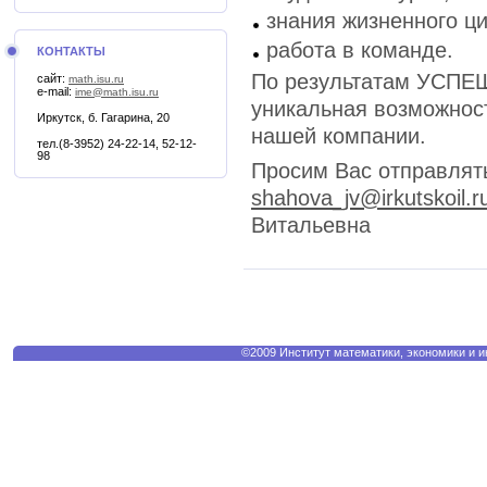
знания жизненного ц
работа в команде.
КОНТАКТЫ
По результатам УСПЕШ
сайт:
math.isu.ru
e-mail:
ime@math.isu.ru
уникальная возможност
Иркутск, б. Гагарина, 20
нашей компании.
тел.(8-3952) 24-22-14, 52-12-
98
Просим Вас отправлят
shahova_jv@irkutskoil.r
Витальевна
©2009 Институт математики, экономики и 