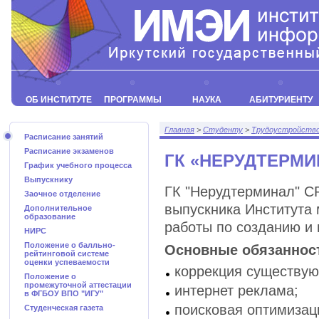
ОБ ИНСТИТУТЕ
ПРОГРАММЫ
НАУКА
АБИТУРИЕНТУ
Главная
>
Студенту
>
Трудоустройств
Расписание занятий
Расписание экзаменов
ГК «НЕРУДТЕРМИ
График учебного процесса
Выпускнику
ГК "Нерудтерминал" С
Заочное отделение
выпускника Института
Дополнительное
образование
работы по созданию и
НИРС
Положение о балльно-
Основные обязаннос
рейтинговой системе
оценки успеваемости
коррекция существую
Положение о
промежуточной аттестации
интернет реклама;
в ФГБОУ ВПО "ИГУ"
поисковая оптимизац
Студенческая газета