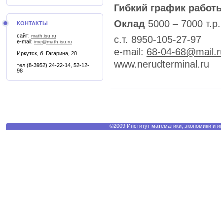
Гибкий график работ
Оклад
5000 – 7000 т.р.
КОНТАКТЫ
сайт:
math.isu.ru
с.т. 8950-105-27-97
e-mail:
ime@math.isu.ru
e-mail:
68-04-68@mail.r
Иркутск, б. Гагарина, 20
www.nerudterminal.ru
тел.(8-3952) 24-22-14, 52-12-
98
©2009 Институт математики, экономики и 