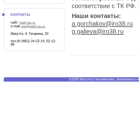
соответствии с ТК РФ.
Наши контакты:
КОНТАКТЫ
a
.gorchakov@iro38.ru
сайт:
math.isu.ru
e-mail:
ime@math.isu.ru
g.galieva@iro38.ru
Иркутск, б. Гагарина, 20
тел.(8-3952) 24-22-14, 52-12-
98
©2009 Институт математики, экономики и 