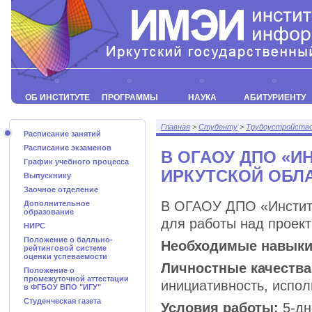
ОБ ИНСТИТУТЕ
ПРОГРАММЫ
НАУКА
АБИТУРИЕНТУ
Главная
>
Студенту
>
Трудоустройств
Расписание занятий
Расписание экзаменов
В ОГАОУ ДПО «И
График учебного процесса
ИРКУТСКОЙ ОБЛ
Выпускнику
Заочное отделение
В ОГАОУ ДПО «Институ
Дополнительное
образование
для работы над проект
НИРС
Положение о балльно-
Необходимые навык
рейтинговой системе
оценки успеваемости
Личностные качеств
Положение о
промежуточной аттестации
инициативность, испол
в ФГБОУ ВПО "ИГУ"
Студенческая газета
Условия работы:
5-дн