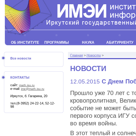
ОБ ИНСТИТУТЕ
ПРОГРАММЫ
НАУКА
АБИТУРИЕНТУ
Главная
>
Новости
>
Все новости
НОВОСТИ
КОНТАКТЫ
С Днем По
12.05.2015
сайт:
math.isu.ru
e-mail:
ime@math.isu.ru
Прошло уже 70 лет с т
Иркутск, б. Гагарина, 20
кровопролитная, Велик
тел.(8-3952) 24-22-14, 52-12-
98
событие не может быть
первого корпуса ИГУ с
во время войны.
В этот теплый и солне